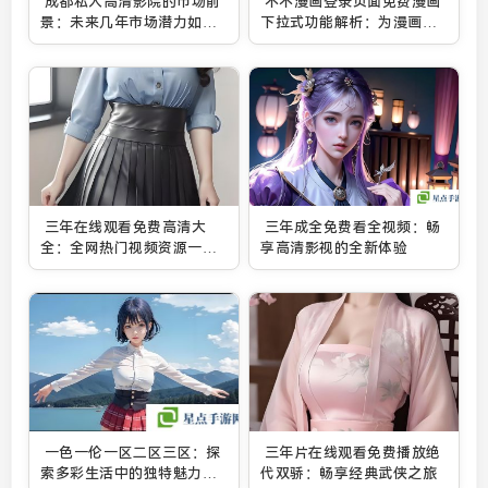
成都私人高清影院的市场前
不不漫画登录页面免费漫画
景：未来几年市场潜力如
下拉式功能解析：为漫画爱
何？
好者提供更加便捷的阅读体
验
三年在线观看免费高清大
三年成全免费看全视频：畅
全：全网热门视频资源一站
享高清影视的全新体验
式观影体验
一色一伦一区二区三区：探
三年片在线观看免费播放绝
索多彩生活中的独特魅力与
代双骄：畅享经典武侠之旅