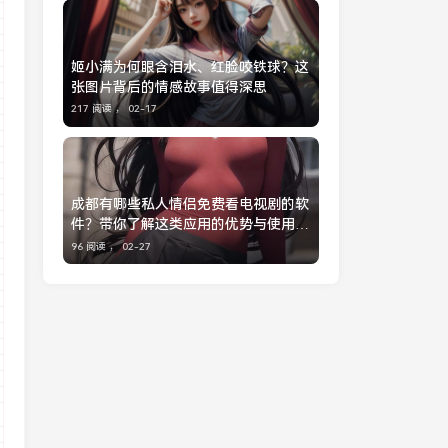
姬小满为何眼含泪水、红脸咬铁球？这
张图片背后的情感故事值得深思
217 阅读 ，
02-17
成都有哪些私人情侣免费看电视剧的软
件？带你了解这类应用的优势与使用体
验
96 阅读 ，
02-27