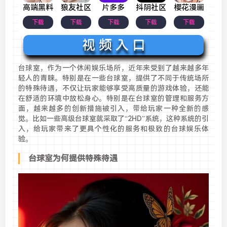
高端黑料
狼友社区
片多多
抖阴社区
樱花漫画
下载
下载
下载
下载
下载
视 频 入 口
台球室，作为一个休闲娱乐场所，近年来受到了越来越多年
轻人的青睐。特别是在一些台球室，提供了不同于传统场所
的特殊待遇，不仅让玩家能够享受高质量的游戏体验，还能
在舒适的环境中放松身心。特别是在台球室的管理和服务方
面，越来越多的创新措施被引入，带给玩家一种全新的感
觉。比如一些高级台球室就采取了“2HD”系统，这种系统的引
入，给玩家带来了更具个性化的服务和极致的台球娱乐体
验。
台球室为何提供特殊待遇