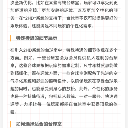
次全新优化。比如在某些高端台球室，玩家可以享受到更
加舒适的座椅、更加安静的环境、以及更加个性化的服
务。在“2HD”系统的支持下，台球室不仅可以提供更好的
娱乐体验，还能满足不同玩家的个性化需求。
特殊待遇的细节展示
在引入2HD系统的台球室中，特殊待遇的细节体现在多个
方面。例如，一些台球室会为会员提供私人定制的台球
桌，这些台球桌根据玩家的需求定制，尺寸和材质都能做
到精细化。而在环境方面，一些台球室则配备了先进的空
气净化系统和舒适的照明设计，以确保玩家在享受台球乐
趣的同时，也能感受到身心的放松。此外，个性化的服务
也是一种特殊待遇，包括私人教练、一对一服务、快速通
道等，力求让每一位玩家都能在台球室中获得顶级的体
验。
如何选择适合的台球室