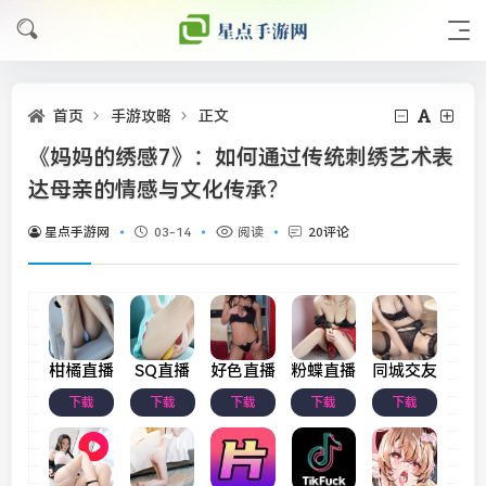
首页
手游攻略
正文
《妈妈的绣感7》：如何通过传统刺绣艺术表
达母亲的情感与文化传承？
星点手游网
03-14
阅读
20评论
柑橘直播
SQ直播
好色直播
粉蝶直播
同城交友
下载
下载
下载
下载
下载